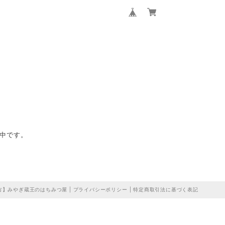
備中です。
】みやぎ蔵王のはちみつ屋 |
プライバシーポリシー
|
特定商取引法に基づく表記